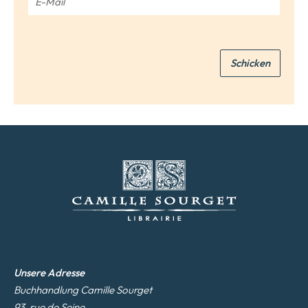
e
-
*
M
a
i
Schicken
l
*
Unsere Adresse
Buchhandlung Camille Sourget
93, rue de Seine