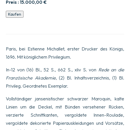
Preis :
15.000,00
€
Les
Kaufen
Caracte8res
de
Th47ophraste.
Traduits
du
Grec,
Paris, bei Estienne Michallet, erster Drucker des Königs,
avec
les
1696. Mit königlichem Privilegium.
Caract8res
ou
In-12 von (16) Bl., 52 S., 662 S., xliv S. von
Rede an die
les
Mf5urs
Französische Akademie
, (2) Bl. Inhaltsverzeichnis, (1) Bl.
de
Privileg. Geordnetes Exemplar.
ce
Si0e4c231e.
Neuvie8me
Vollständiger jansenistischer schwarzer Maroquin, kalte
e9dition
Linien um die Deckel, mit Bünden versehener Rücken,
revfb0eb
&
verzierte Schnittkanten, vergoldete Innen-Roulade,
corrige9e.
Menge
vergoldete dekorierte Papierauskleidungen und Vorsätze,