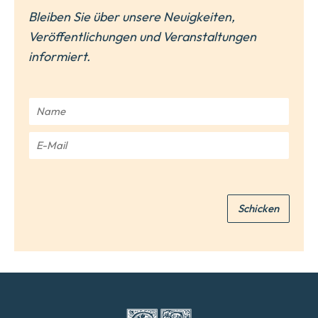
Bleiben Sie über unsere Neuigkeiten,
Veröffentlichungen und Veranstaltungen
informiert.
N
a
m
E
e
-
*
M
a
i
Schicken
l
*