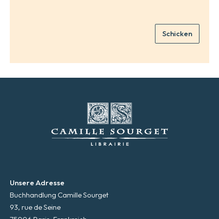
*
M
a
i
Schicken
l
*
Unsere Adresse
Buchhandlung Camille Sourget
93, rue de Seine