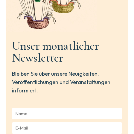
Unser monatlicher
Newsletter
Bleiben Sie über unsere Neuigkeiten,
Veröffentlichungen und Veranstaltungen
informiert.
N
a
m
E
e
-