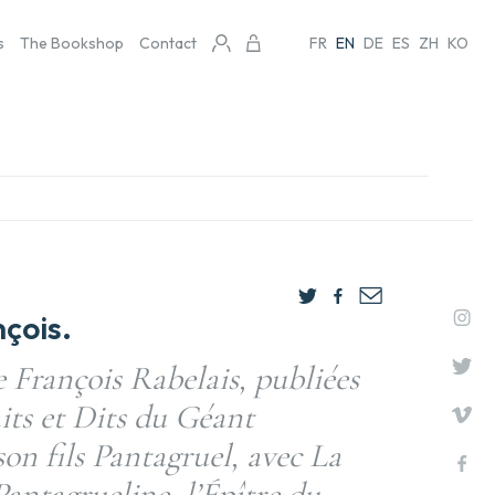
s
The Bookshop
Contact
FR
EN
DE
ES
ZH
KO
çois.
 François Rabelais, publiées
aits et Dits du Géant
on fils Pantagruel, avec La
antagrueline, l’Épître du