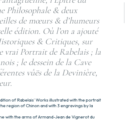
e Philosophale & deux
ieilles de mœurs & d’humeurs
elle édition. Où l’on a ajouté
storiques & Critiques, sur
e vrai Portrait de Rabelais ; la
is ; le dessein de la Cave
férentes vûës de la Devinière,
eur.
ition of Rabelais’ Works illustrated with the portrait
 the region of Chinon and with 3 engravings by la
me with the arms of Armand-Jean de Vignerot du