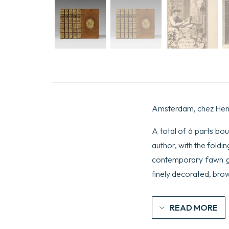
Amsterdam, chez Henri
A total of 6 parts bou
author, with the foldin
contemporary fawn gl
finely decorated, bro
READ MORE