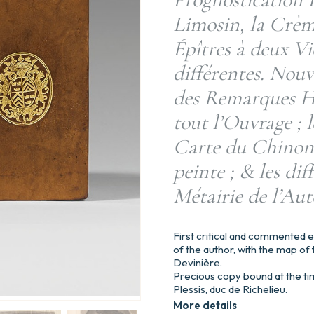
Limosin, la Crèm
Épîtres à deux V
différentes. Nouv
des Remarques Hi
tout l’Ouvrage ; l
Carte du Chinonno
peinte ; & les dif
Métairie de l’Aut
First critical and commented ed
of the author, with the map of
Devinière.
Precious copy bound at the ti
Plessis, duc de Richelieu.
More details