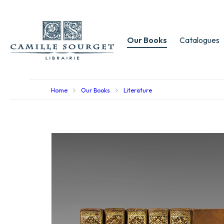
Our Books
Catalogues
Home
Our Books
Literature