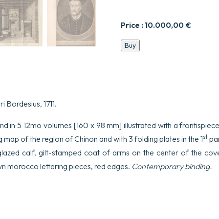
Price :
10.000,00
€
Œuvres
Buy
de
maître
François
Rabelais,
publiées
sous
 Bordesius, 1711.
le
titre
de
nd in 5 12mo volumes [160 x 98 mm] illustrated with a frontispiece,
Faits
st
g map of the region of Chinon and with 3 folding plates in the 1
par
et
Dits
azed calf, gilt-stamped coat of arms on the center of the cove
du
wn morocco lettering pieces, red edges.
Contemporary binding.
Géant
Gargantua
et
de
son
fils