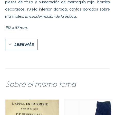
piezas de título y numeración de marroquín rojo, bordes
divers
Manuscrits
decorados, ruleta interior dorada, cantos dorados sobre
par
mármoles.
Encuadernación de la época.
Monsieur
Arnauld
dandilly.
152 x 87 mm.
cantidad
LEER MÁS
Sobre el mismo tema