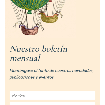
Nuestro boletín
mensual
Manténgase al tanto de nuestras novedades,
publicaciones y eventos.
N
o
m
C