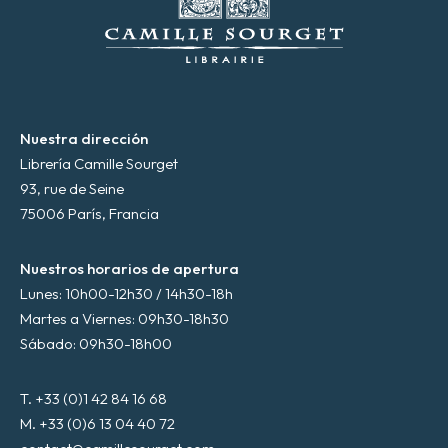
i
c
o
*
Nuestra dirección
Librería Camille Sourget
93, rue de Seine
75006 París, Francia
Nuestros horarios de apertura
Lunes: 10h00-12h30 / 14h30-18h
Martes a Viernes: 09h30-18h30
Sábado: 09h30-18h00
T. +33 (0)1 42 84 16 68
M. +33 (0)6 13 04 40 72