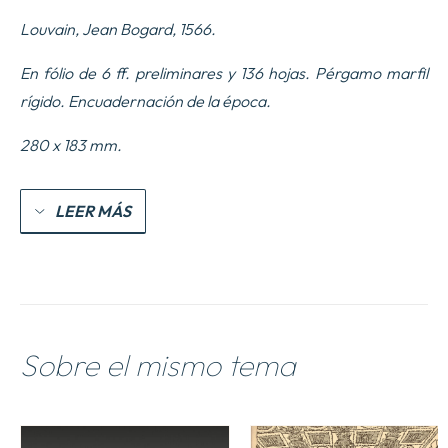
pervenerunt,
Louvain, Jean Bogard, 1566.
Latina
Opera,
quorum
En fólio de 6 ff. preliminares y 136 hojas. Pérgamo marfil
aliqua
rígido.
Encuadernación de la época.
nunc
primum
in
280 x 183 mm.
lucem
prodeunt.
cantidad
LEER MÁS
Sobre el mismo tema