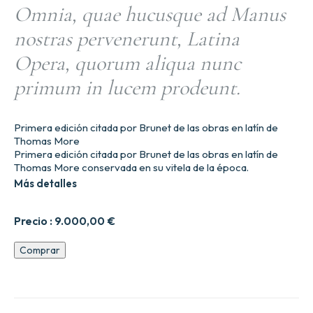
Omnia, quae hucusque ad Manus
nostras pervenerunt, Latina
Opera, quorum aliqua nunc
primum in lucem prodeunt.
Primera edición citada por Brunet de las obras en latín de
Thomas More
Primera edición citada por Brunet de las obras en latín de
Thomas More conservada en su vitela de la época.
Más detalles
Precio :
9.000,00
€
Omnia,
Comprar
quae
hucusque
ad
Manus
nostras