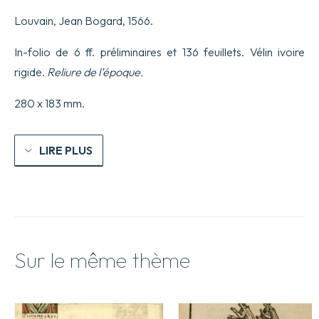
Manus
Louvain, Jean Bogard, 1566.
nostras
pervenerunt,
Latina
In-folio de 6 ff. préliminaires et 136 feuillets. Vélin ivoire
Opera,
rigide.
Reliure de l’époque.
quorum
aliqua
nunc
280 x 183 mm.
primum
in
lucem
LIRE PLUS
prodeunt.
Sur le même thème