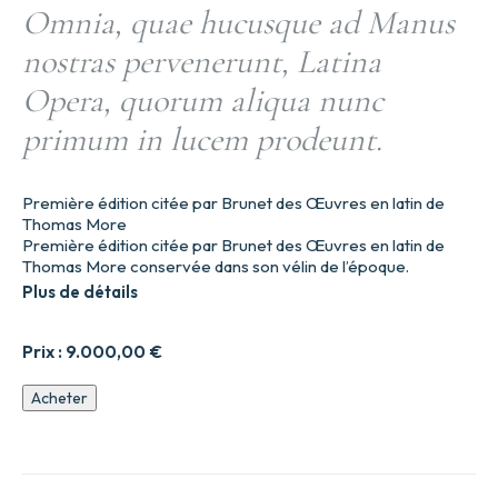
Omnia, quae hucusque ad Manus
nostras pervenerunt, Latina
Opera, quorum aliqua nunc
primum in lucem prodeunt.
Première édition citée par Brunet des Œuvres en latin de
Thomas More
Première édition citée par Brunet des Œuvres en latin de
Thomas More conservée dans son vélin de l’époque.
Plus de détails
Prix :
9.000,00
€
quantité
Acheter
de
Omnia,
quae
hucusque
ad