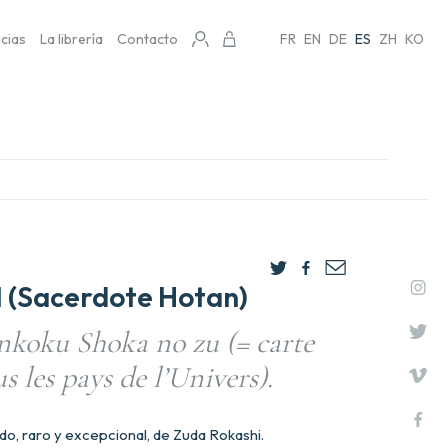
icias
La librería
Contacto
FR
EN
DE
ES
ZH
KO
(Sacerdote Hotan)
koku Shoka no zu (= carte
s les pays de l’Univers).
o, raro y excepcional, de Zuda Rokashi.