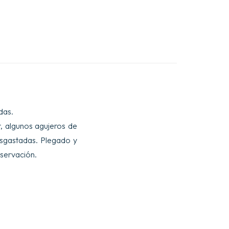
das.
r, algunos agujeros de
esgastadas. Plegado y
servación.