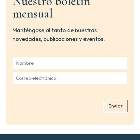
Nuestro boletín
mensual
Manténgase al tanto de nuestras
novedades, publicaciones y eventos.
N
o
m
C
b
o
r
r
e
r
*
e
Enviar
o
e
l
e
c
t