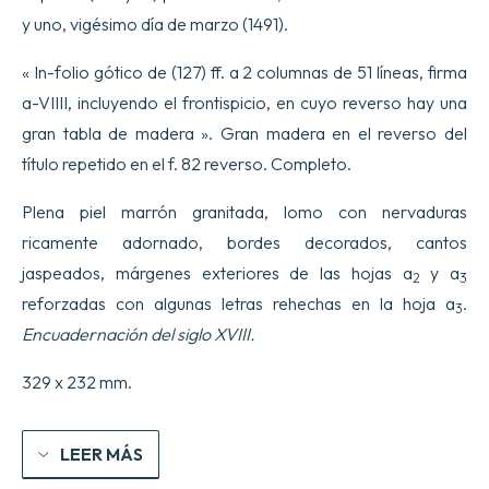
y uno, vigésimo día de marzo (1491).
« In-folio gótico de (127) ff. a 2 columnas de 51 líneas, firma
a-VIIII, incluyendo el frontispicio, en cuyo reverso hay una
gran tabla de madera ». Gran madera en el reverso del
título repetido en el f. 82 reverso. Completo.
Plena piel marrón granitada, lomo con nervaduras
ricamente adornado, bordes decorados, cantos
jaspeados, márgenes exteriores de las hojas a
y a
2
3
reforzadas con algunas letras rehechas en la hoja a
.
3
Encuadernación del siglo XVIII.
329 x 232 mm.
LEER MÁS