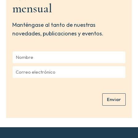
mensual
Manténgase al tanto de nuestras
novedades, publicaciones y eventos.
N
o
m
C
b
o
r
r
e
r
*
e
Enviar
o
e
l
e
c
t
r