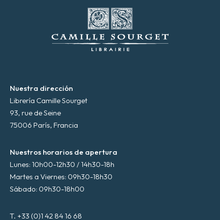
ó
n
i
c
o
*
Nuestra dirección
Librería Camille Sourget
93, rue de Seine
75006 París, Francia
Nuestros horarios de apertura
Lunes: 10h00-12h30 / 14h30-18h
Martes a Viernes: 09h30-18h30
Sábado: 09h30-18h00
T. +33 (0)1 42 84 16 68