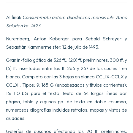
Al final:
Consummatu autem duodecima mensis Iulii. Anno
Salutis n’re. 1493
.
Nuremberg, Anton Koberger para Sebald Schreyer y
Sebastián Kammermeister, 12 de julio de 1493.
Gran in-folio gótico de 326 ff.: (20) ff. preliminares, 300 ff. y
(6) ff. insertados entre los ff. 266 y 267 de los cuales 1 en
blanco. Completo con las 3 hojas en blanco CCLIX-CCLX y
CCLXI. Tipos: 9; 165 G (encabezados y títulos corrientes);
16: 110 bG para el texto; texto de 64 largas líneas por
página, tabla y algunas pp. de texto en doble columna,
numerosas xilografías incluidas retratos, mapas y vistas de
ciudades.
Galerías de gusanos afectando los 20 ff. preliminares,