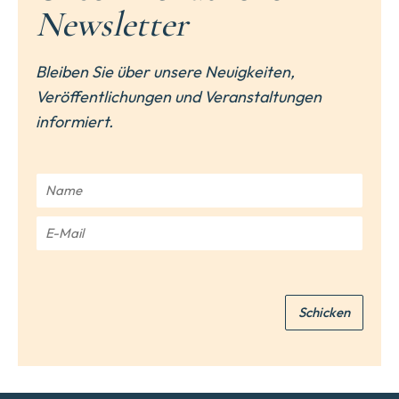
Newsletter
Bleiben Sie über unsere Neuigkeiten,
Veröffentlichungen und Veranstaltungen
informiert.
N
a
m
E
e
-
*
M
a
i
Schicken
l
*