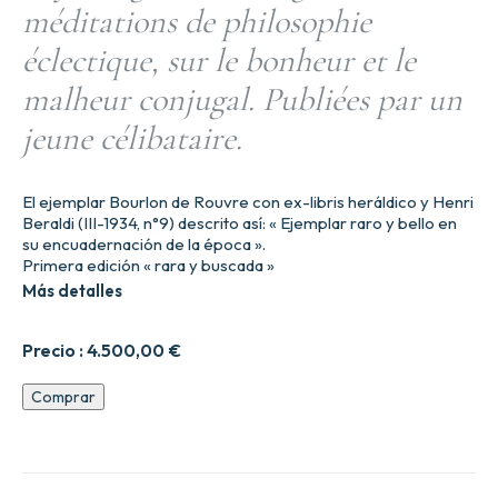
méditations de philosophie
éclectique, sur le bonheur et le
malheur conjugal. Publiées par un
jeune célibataire.
El ejemplar Bourlon de Rouvre con ex-libris heráldico y Henri
Beraldi (III-1934, n°9) descrito así: « Ejemplar raro y bello en
su encuadernación de la época ».
Primera edición « rara y buscada »
Más detalles
Precio :
4.500,00
€
Fisiología
Comprar
del
matrimonio
o
meditaciones
de