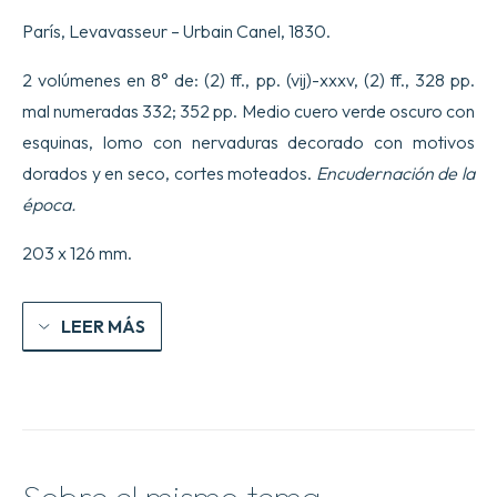
filosofía
París, Levavasseur – Urbain Canel, 1830.
ecléctica,
sobre
la
2 volúmenes en 8° de: (2) ff., pp. (vij)-xxxv, (2) ff., 328 pp.
felicidad
mal numeradas 332; 352 pp. Medio cuero verde oscuro con
y
la
esquinas, lomo con nervaduras decorado con motivos
desgracia
dorados y en seco, cortes moteados.
E
ncudernación de la
conyugal.
Publicadas
época.
por
un
203 x 126 mm.
joven
soltero.
cantidad
LEER MÁS
Sobre el mismo tema