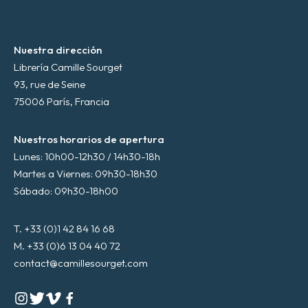
*
Nuestra dirección
Librería Camille Sourget
93, rue de Seine
75006 París, Francia
Nuestros horarios de apertura
Lunes: 10h00-12h30 / 14h30-18h
Martes a Viernes: 09h30-18h30
Sábado: 09h30-18h00
T. +33 (0)1 42 84 16 68
M. +33 (0)6 13 04 40 72
contact@camillesourget.com