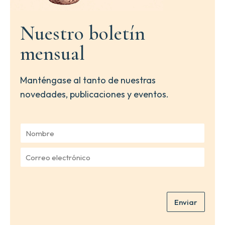
Nuestro boletín
mensual
Manténgase al tanto de nuestras
novedades, publicaciones y eventos.
N
o
m
C
b
o
r
r
e
r
*
e
Enviar
o
e
l