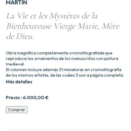
MARTIN
La Vie et les Mystères de la
Bienheureuse Vierge Marie, Mère
de Dieu.
Obra magnífica completamente cromolitografiada que
reproduce los ornamentos de los manuscritos con pintura
medieval.
El volumen incluye además 31 miniaturas en cromolitografía
de los mismos artistas, de las cuales 3 son a página completa.
Más detalles
Precio :
6.000,00
€
La
Comprar
Vida
y
los
Misterios