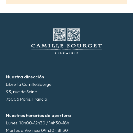
e
c
t
r
ó
n
i
c
o
*
Nuestra dirección
Librería Camille Sourget
93, rue de Seine
75006 París, Francia
Nuestros horarios de apertura
Lunes: 10h00-12h30 / 14h30-18h
Martes a Viernes: 09h30-18h30