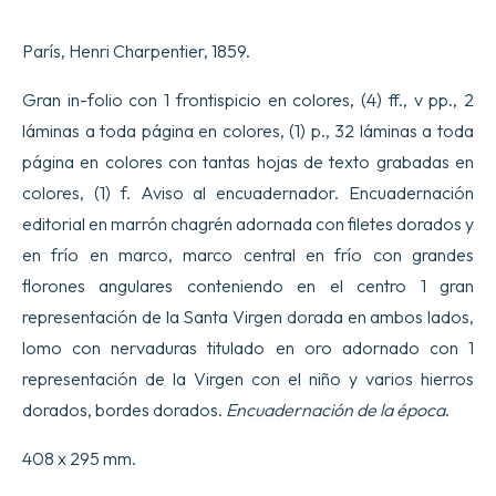
de
la
París, Henri Charpentier, 1859.
Bienaventurada
Virgen
María,
Gran in-folio con 1 frontispicio en colores, (4) ff., v pp., 2
Madre
láminas a toda página en colores, (1) p., 32 láminas a toda
de
Dios.
página en colores con tantas hojas de texto grabadas en
cantidad
colores, (1) f. Aviso al encuadernador. Encuadernación
editorial en marrón chagrén adornada con filetes dorados y
en frío en marco, marco central en frío con grandes
florones angulares conteniendo en el centro 1 gran
representación de la Santa Virgen dorada en ambos lados,
lomo con nervaduras titulado en oro adornado con 1
representación de la Virgen con el niño y varios hierros
dorados, bordes dorados.
Encuadernación de la época
.
408 x 295 mm.