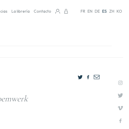
icias
La librería
Contacto
FR
EN
DE
ES
ZH
KO
loemwerk