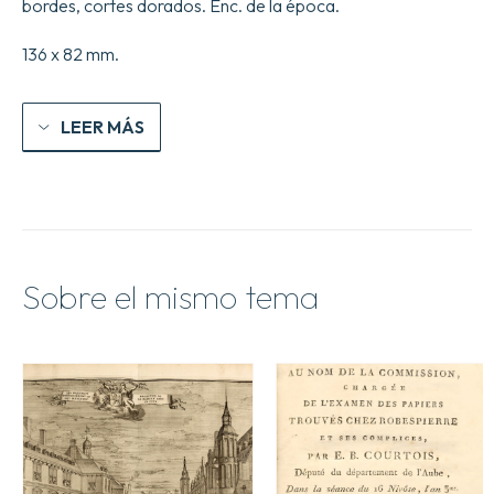
de
bordes, cortes dorados. Enc. de la época.
las
plazas,
136 x 82 mm.
y
el
servicio
en
LEER MÁS
dichas
plazas.
Del
25
de
junio
de
1750.
Sobre el mismo tema
Con
la
carta
del
ministro
de
Guerra
del
22
de