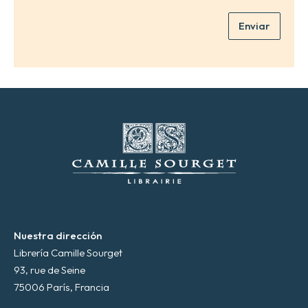
*
e
Enviar
o
e
l
e
c
t
r
ó
n
i
c
o
*
Nuestra dirección
Librería Camille Sourget
93, rue de Seine
75006 París, Francia