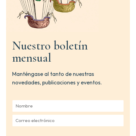
Nuestro boletín
mensual
Manténgase al tanto de nuestras
novedades, publicaciones y eventos.
N
o
m
C
b
o
r
r
e
r