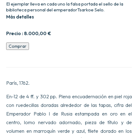
El ejemplar lleva en cada uno la falsa portada el sello de la
biblioteca personal del emperadorTsarkoe Selo.
Más detalles
Precio :
8.000,00
€
Orden
Comprar
del
rey
sobre
los
gobernadores
y
París, 1762.
tenientes
generales
de
En-12 de 4 ff. y 302 pp. Plena encuadernación en piel roja
las
con ruedecillas doradas alrededor de las tapas, cifra del
provincias,
los
Emperador Pablo I de Rusia estampada en oro en el
gobernadores
centro, lomo nervado adornado, pieza de título y de
y
estado
volumen en marroquín verde y azul, filete dorado en los
mayor