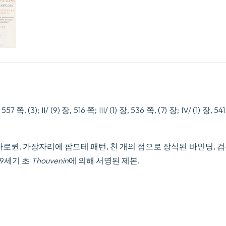
여
프
랑
스
어
로
번
역
된
문
서
쪽, 557 쪽, (3); II/ (9) 장, 516 쪽; III/ (1) 장, 536 쪽, (7) 장; IV/ (1) 장
입
니
다.
수
마로퀸, 가장자리에 팜므테 패턴, 천 개의 점으로 장식된 바인딩, 
량
19세기 초
Thouvenin
에 의해 서명된 제본.