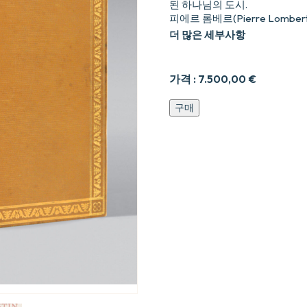
된 하나님의 도시.
피에르 롬베르(Pierre Lomb
더 많은 세부사항
가격 :
7.500,00
€
신
구매
의
도
시.
고
대
필
사
본
을
여
러
개
참
조
하