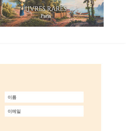
이
름
*
이
메
일
*