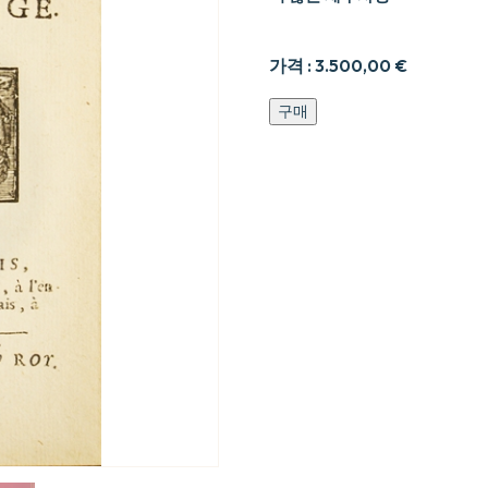
가격 :
3.500,00
€
Poe9sies
구매
galantes
de
Madame
de
Sainctonge.
수
량