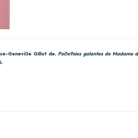
ise-Genevi0e Gillot de.
Po0e9sies galantes de Madame d
6.