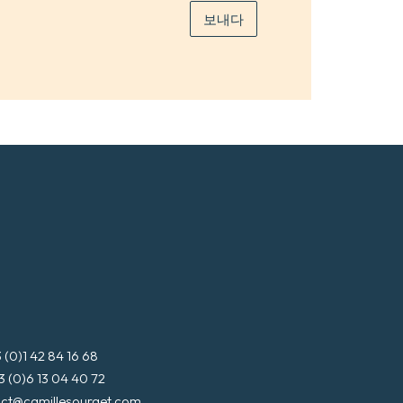
보내다
3 (0)1 42 84 16 68
3 (0)6 13 04 40 72
ct@camillesourget.com