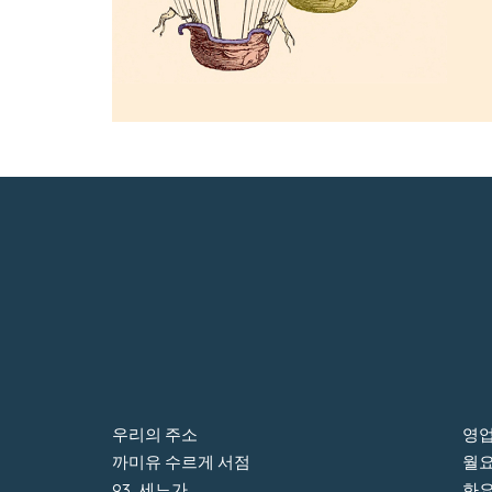
우리의 주소
영업
까미유 수르게 서점
월요일
93, 세느가
화요