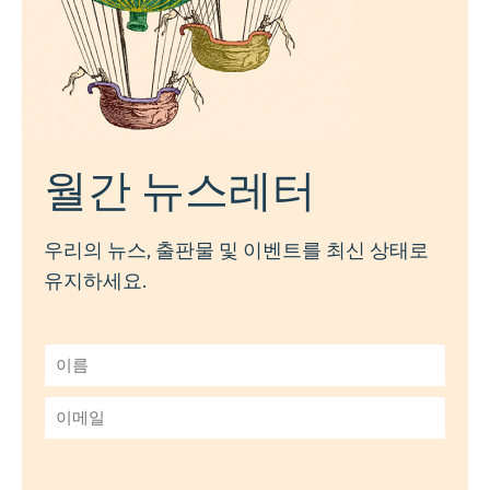
월간 뉴스레터
우리의 뉴스, 출판물 및 이벤트를 최신 상태로
유지하세요.
이
름
*
이
메
일
*