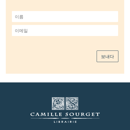
이
름
*
이
메
일
*
보내다