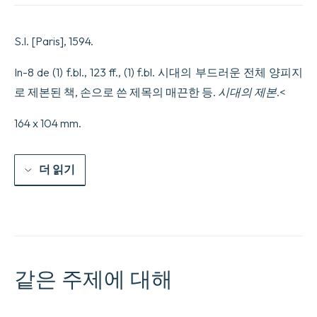
et
le
manant.
S.l. [Paris], 1594.
Contenant
les
raisons
In-8 de (1) f.bl., 123 ff., (1) f.bl. 시대의 부드러운 전체 양피지
de
로 제본된 책, 손으로 쓴 제목의 매끈한 등.
시대의 제본
.<
leurs
debats
&
164 x 104 mm.
questions
en
ces
더 읽기
presens
troubles
au
Royaume
de
France.
수
량
같은 주제에 대해