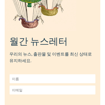
월간 뉴스레터
우리의 뉴스, 출판물 및 이벤트를 최신 상태로
유지하세요.
이
름
*
이
메
일
*