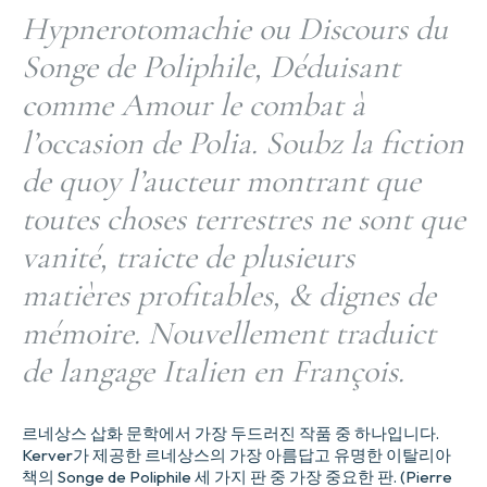
Hypnerotomachie ou Discours du
Songe de Poliphile, Déduisant
comme Amour le combat à
l’occasion de Polia. Soubz la fiction
de quoy l’aucteur montrant que
toutes choses terrestres ne sont que
vanité, traicte de plusieurs
matières profitables, & dignes de
mémoire. Nouvellement traduict
de langage Italien en François.
르네상스 삽화 문학에서 가장 두드러진 작품 중 하나입니다.
Kerver가 제공한 르네상스의 가장 아름답고 유명한 이탈리아
책의 Songe de Poliphile 세 가지 판 중 가장 중요한 판. (Pierre