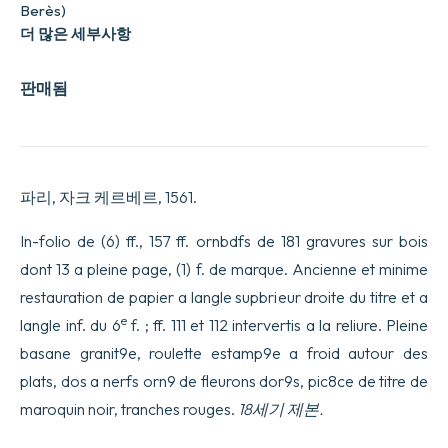
Berès)
더 많은 세부사항
판매됨
파리, 자크 케르베르, 1561.
In-folio de (6) ff., 157 ff. ornbdfs de 181 gravures sur bois
dont 13 a pleine page, (1) f. de marque. Ancienne et minime
restauration de papier a langle supbrieur droite du titre et a
e
langle inf. du 6
f. ; ff. 111 et 112 intervertis a la reliure. Pleine
basane granit9e, roulette estamp9e a froid autour des
plats, dos a nerfs orn9 de fleurons dor9s, pic8ce de titre de
maroquin noir, tranches rouges.
18세기 제본.