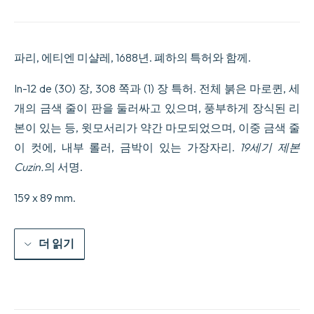
Theophraste
Traduits
du
Grec
파리, 에티엔 미샬레, 1688년. 폐하의 특허와 함께.
:
avec
les
In-12 de (30) 장, 308 쪽과 (1) 장 특허. 전체 붉은 마로퀸, 세
Caracteres
개의 금색 줄이 판을 둘러싸고 있으며, 풍부하게 장식된 리
ou
les
본이 있는 등, 윗모서리가 약간 마모되었으며, 이중 금색 줄
M53urs
이 컷에, 내부 롤러, 금박이 있는 가장자리.
19세기 제본
de
ce
Cuzin.
의 서명.
Siecle.
Seconde
159 x 89 mm.
Edition.
수
량
더 읽기