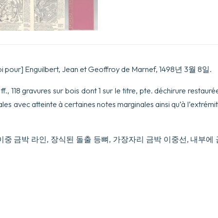
pi pour] Enguilbert, Jean et Geoffroy de Marnef, 1498년 3월 8일.
(4) ff., 118 gravures sur bois dont 1 sur le titre, pte. déchirure restau
les avec atteinte à certaines notes marginales ainsi qu’à l’extrémit
이중 금박 라인, 장식된 돌출 등뼈, 가장자리 금박 이중선, 내부에