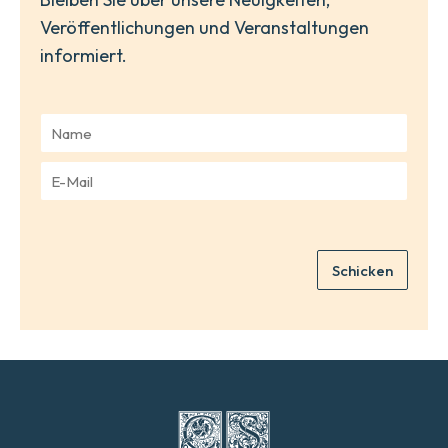
Veröffentlichungen und Veranstaltungen
informiert.
N
a
m
E
e
-
*
M
a
i
Schicken
l
*