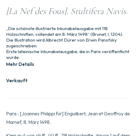
[La Nef des Fous]. Stultifera Navis.
„Die schönste illustrierte Inkunabelausgabe mit 118
Holzschnitten, vollendet am 8. März 1498“ (Brunet, I, 1204).
Die Illustration wird Albrecht Dürer von Erwin Panofsky
zugeschrieben.
Erste lateinische Inkunabelausgabe, die in Paris veröffentlicht
wurde.
Mehr Details
Verkauft
Paris : [Joannes Philippi für] Enguilbert, Jean et Geoffroy de
Marnef, 8. März 1498.
Klein in-4 von clii ff., (4) ff., 118 Holzschnitte, davon 1 auf dem