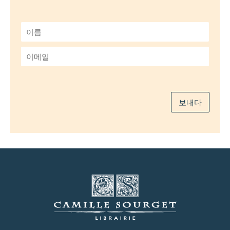
이
름
*
이
메
일
*
보내다