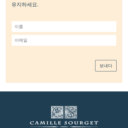
유지하세요.
이
름
*
이
메
일
*
보내다