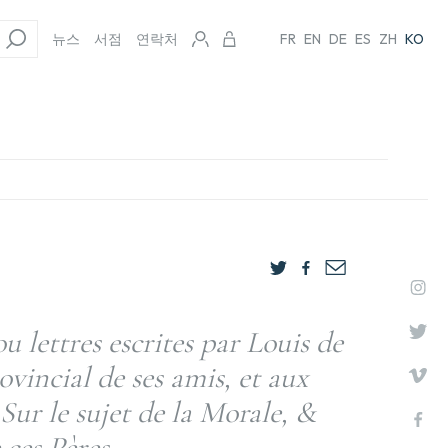
뉴스
서점
연락처
FR
EN
DE
ES
ZH
KO
u lettres escrites par Louis de
vincial de ses amis, et aux
 Sur le sujet de la Morale, &
 ces Pères.