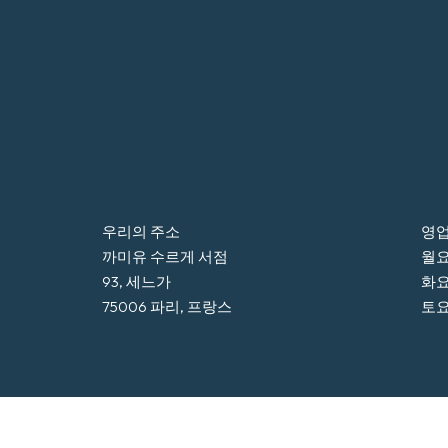
우리의 주소
영업
까미유 수르게 서점
월요일
93, 세느가
화요
75006 파리, 프랑스
토요