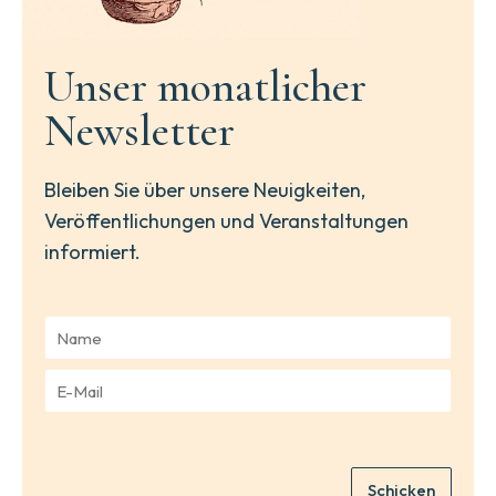
Unser monatlicher
Newsletter
Bleiben Sie über unsere Neuigkeiten,
Veröffentlichungen und Veranstaltungen
informiert.
N
a
m
E
e
-
*
M
a
i
Schicken
l