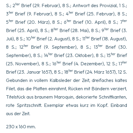
ter
S.; 2
Brief (29. Februar), 8 S.; Antwort des Provizial, 1 S.;
ter
ter
3
Brief (9. Februar), 8 S.; 4
Brief (25. Februar), 8 S.;
ter
ter
ter
5
Brief (20. März), 8 S.; 6
Brief (10. April), 8 S.; 7
ter
ter
Brief (25. April), 8 S.; 8
Brief (28. Mai), 8 S.; 9
Brief (3.
ter
ter
Juli), 8 S.; 10
Brief (2. August), 8 S.; 11
Brief (18. August),
ter
ter
8 S.; 12
Brief (9. September), 8 S.; 13
Brief (30.
ter
ter
September), 8 S.; 14
Brief (23. Oktober), 8 S.; 15
Brief
ter
ter
(25. November), 8 S.; 16
Brief (4. Dezember), 12 S.; 17
ter
Brief (23. Januar 1657), 8 S.; 18
Brief (24. März 1657), 12 S.
Gebunden in vollem Kalbsleder der Zeit, dreifaches kaltes
Filet, das die Platten einrahmt, Rücken mit Bändern verziert,
Titelstück aus braunem Maroquin, dekorierte Schnittkanten,
rote Spritzschnitt. Exemplar etwas kurz im Kopf. Einband
aus der Zeit.
230 x 160 mm.