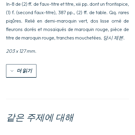
In-8 de (2) ff. de faux-titre et titre, xiii pp. dont un frontispice,
(1) f. (second faux-titre), 387 pp., (2) ff. de table. Qq. rares
piqûres. Relié en demi-maroquin vert, dos lisse orné de
fleurons dorés et mosaïqués de maroquin rouge, pièce de
titre de maroquin rouge, tranches mouchetées.
당시 제본.
203 x 127 mm.
더 읽기
같은 주제에 대해