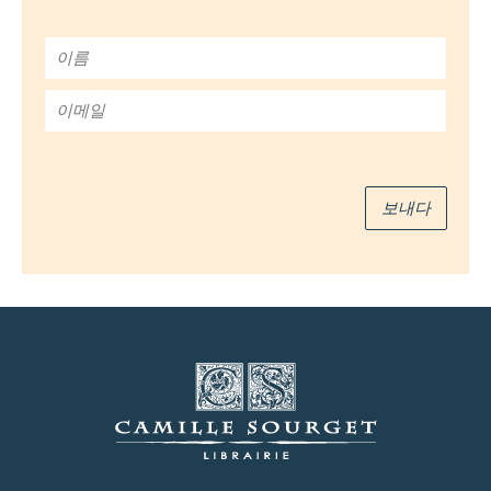
이
름
*
이
메
일
*
보내다