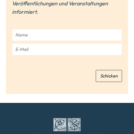
Veröffentlichungen und Veranstaltungen
informiert.
N
a
m
E
e
-
*
M
a
i
Schicken
l
*