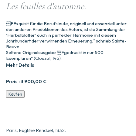
Les feuilles d’automne.
FExquisit für die Berufsleute, originell und essenziell unter
den anderen Produktionen des Autors, ist die Sammlung der
'Herbstblätter' auch in perfekter Harmonie mit diesem
Jahrhundert der verwirrenden Erneuerung," schrieb Sainte-
Beuve.
Seltene Originalausgabe Fgedruckt in nur 500
Exemplaren“ (Clouzot, 145).
Mehr Details
Preis :
3.900,00
€
Les
Kaufen
feuilles
d92automne.
Menge
Paris, Eug8ne Renduel, 1832.