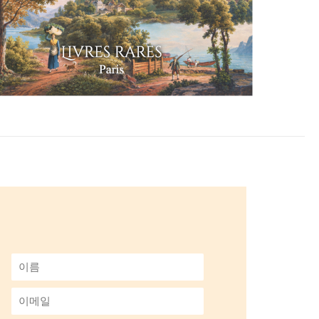
이
름
*
이
메