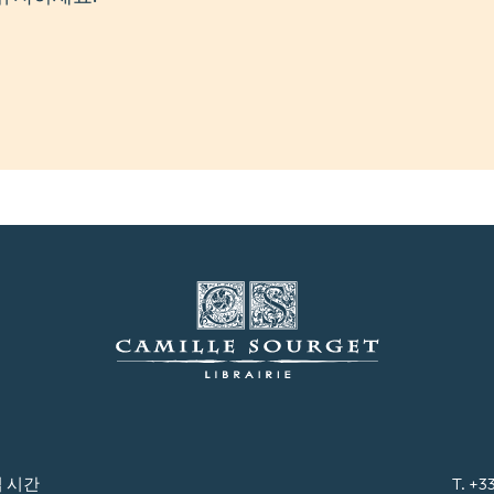
 시간
T. +3