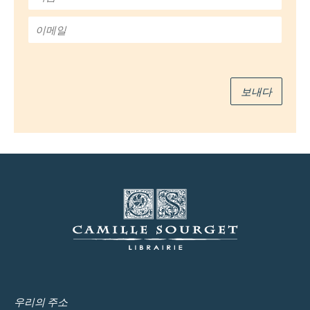
름
*
이
메
일
*
보내다
우리의 주소