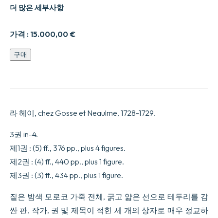
더 많은 세부사항
가격 :
15.000,00
€
Œuvres
구매
diverses
de
M.
de
Fontenelle,
de
라 헤이, chez Gosse et Neaulme, 1728-1729.
l'Académie
françoise.
수
3권 in-4.
량
제1권 : (5) ff., 376 pp., plus 4 figures.
제2권 : (4) ff., 440 pp., plus 1 figure.
제3권 : (3) ff., 434 pp., plus 1 figure.
짙은 밤색 모로코 가죽 전체, 굵고 얇은 선으로 테두리를 감
싼 판, 작가, 권 및 제목이 적힌 세 개의 상자로 매우 정교하