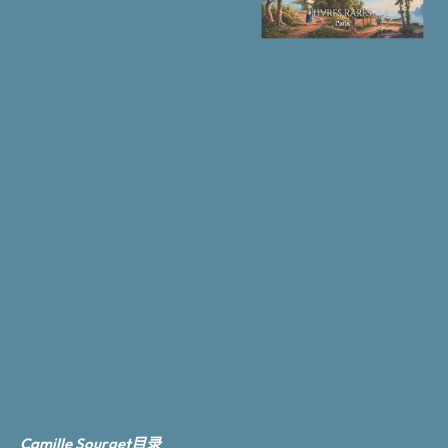
Camille Sourget目录