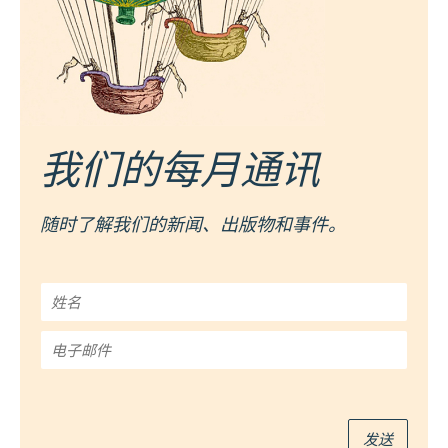
我们的每月通讯
随时了解我们的新闻、出版物和事件。
姓
名
*
电
子
邮
件
*
发送