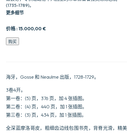
(1735-1789)。
更多细节
价格 :
15.000,00
€
Œuvres
购买
diverses
de
M.
de
Fontenelle,
de
海牙，Gosse 和 Neaulme 出版，1728-1729。
l'Académie
françoise.
数
3卷4开。
量
第一卷：(5) 页，376 页，加 4 张插图。
第二卷：(4) 页，440 页，加 1 张插图。
第三卷：(3) 页，434 页，加 1 张插图。
全深蓝摩洛哥皮，粗细齿边线包围书壳，背脊光滑，精美