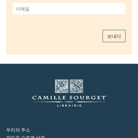
*
이
메
일
*
보내다
우리의 주소
까미유 수르게 서점