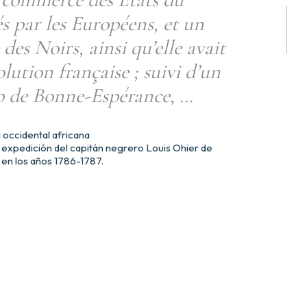
s par les Européens, et un
e des Noirs, ainsi qu’elle avait
lution française ; suivi d’un
ap de Bonne-Espérance, …
 occidental africana
la expedición del capitán negrero Louis Ohier de
 en los años 1786-1787.