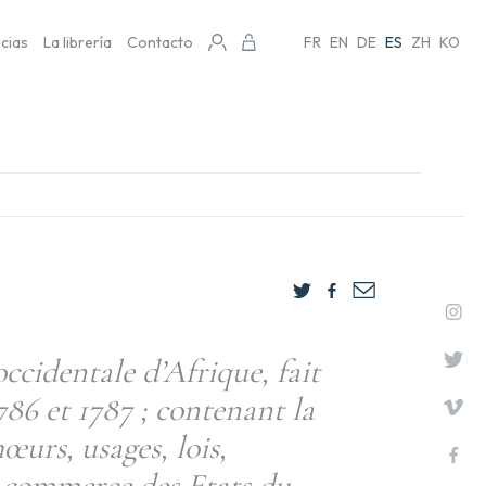
icias
La librería
Contacto
FR
EN
DE
ES
ZH
KO
occidentale d’Afrique, fait
786 et 1787 ; contenant la
œurs, usages, lois,
 commerce des Etats du