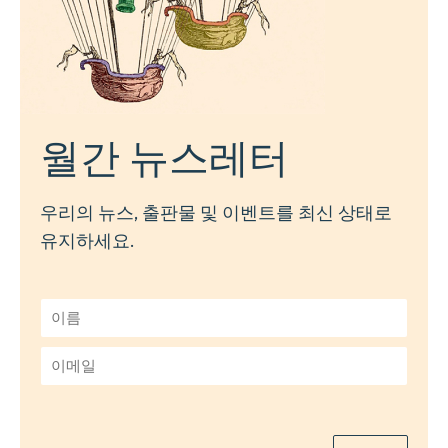
월간 뉴스레터
우리의 뉴스, 출판물 및 이벤트를 최신 상태로
유지하세요.
이
름
*
이
메
일
*