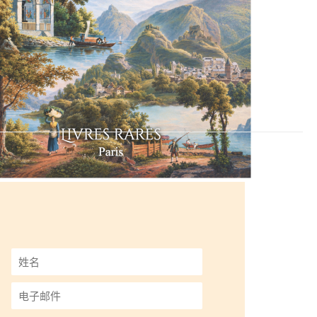
姓
名
*
电
子