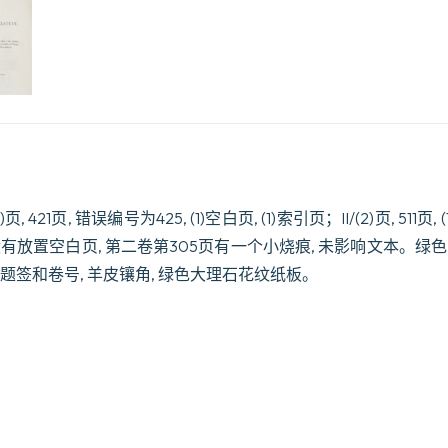
2)页, 421页, 错误编号为425, (1)空白页, (1)索引页；II/(2)页, 511页, 
没有放置空白页, 第二卷第305页有一个小烧痕, 未影响文本。绿色
革题签和卷号, 羊皮镶角, 绿色大理石花纹纸板。