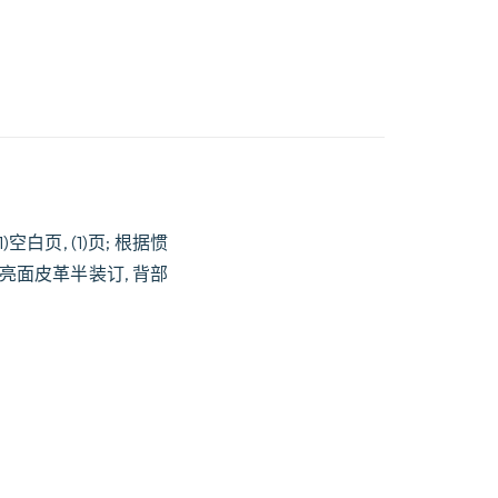
(1)空白页, (1)页; 根据惯
亮面皮革半装订, 背部