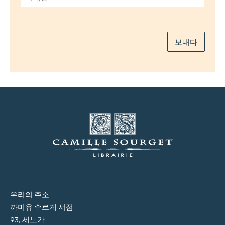
메
일
*
보내다
우리의 주소
까미유 수르게 서점
93, 세느가