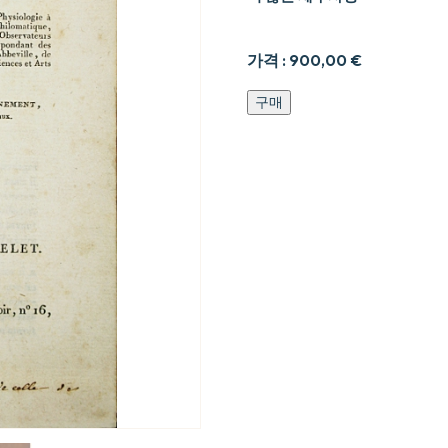
가격 :
900,00
€
Traite9
구매
e9le9mentaire
dhistoire
naturelle.
수
량