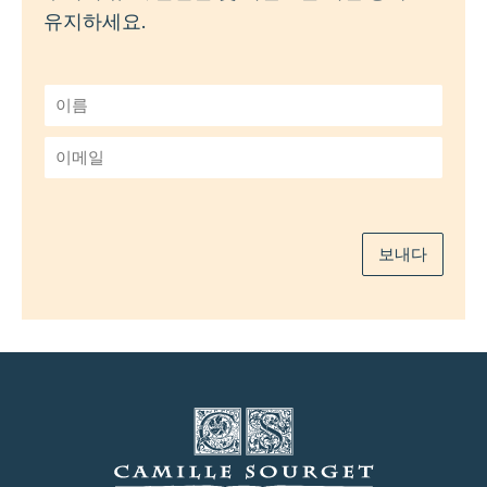
유지하세요.
이
름
*
이
메
일
*
보내다