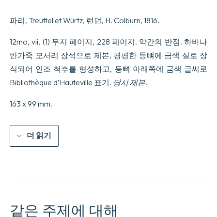
papiers
dun
파리, Treuttel et Würtz, 런던, H. Colburn, 1816.
inconnu,
et
publie9e
12mo, vii, (1) 무지 페이지, 228 페이지. 약간의 반점. 하바나
par
반가죽 모서리 장석으로 제본, 평평한 등뼈에 금색 실로 장
M.
Benjamin
식되어 인조 척추를 형성하고, 등뼈 아래쪽에 금색 글씨로
de
Bibliothèque d’Hauteville 표기.
당시 제본
.
Constant.
수
량
163 x 99 mm.
더 읽기
같은 주제에 대해