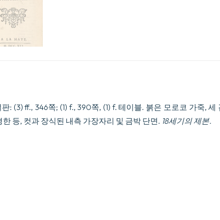
 (3) ff., 346쪽; (1) f., 390쪽, (1) f. 테이블. 붉은 모로코 가
평한 등, 컷과 장식된 내측 가장자리 및 금박 단면.
18세기의 제본.