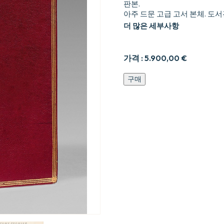
판본.
아주 드문 고급 고서 본체. 도
더 많은 세부사항
가격 :
5.900,00
€
F
구매
c9eries
nouvelles.
수
량