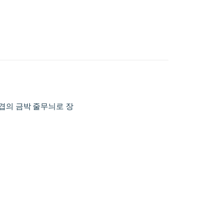
죽, 세 겹의 금박 줄무늬로 장