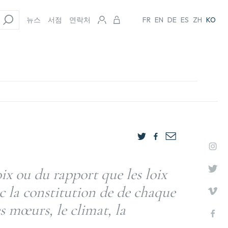
뉴스
서점
연락처
FR
EN
DE
ES
ZH
KO
oix ou du rapport que les loix
c la constitution de de chaque
 mœurs, le climat, la