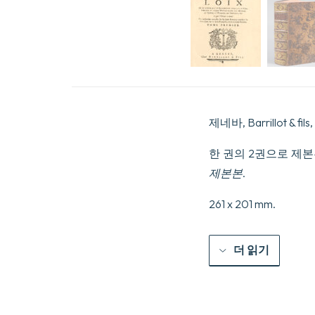
제네바, Barrillot & fils, 
한 권의 2권으로 제본된
제본본
.
261 x 201 mm.
더 읽기