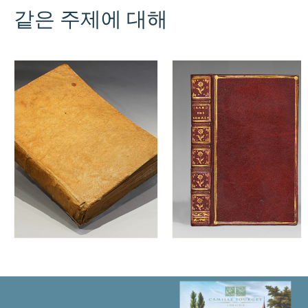
작
같은 주제에 대해
물,
역
사
적
서
문,
주
석
및
용
어
해
설
이
포
함
되
어
있
습
니
다.
수