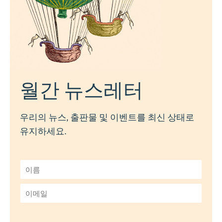
월간 뉴스레터
우리의 뉴스, 출판물 및 이벤트를 최신 상태로
유지하세요.
이
름
*
이
메
일
*