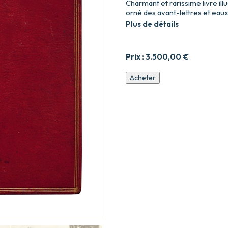
Charmant et rarissime livre il
orné des avant-lettres et eaux
Plus de détails
Prix :
3.500,00
€
quantité
Acheter
de
Les
Charmes
de
l’Enfance,
et
les
Plaisirs
de
l’amour
maternel.