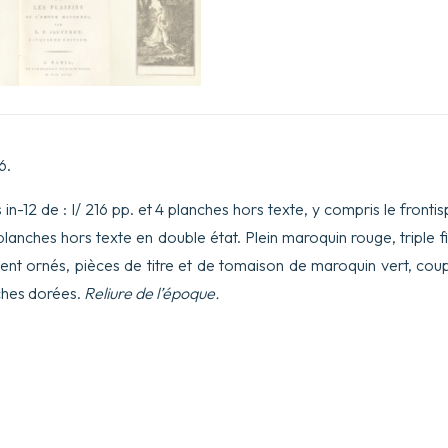
96.
n-12 de : I/ 216 pp. et 4 planches hors texte, y compris le fronti
2 planches hors texte en double état. Plein maroquin rouge, triple f
ement ornés, pièces de titre et de tomaison de maroquin vert, cou
nches dorées.
Reliure de l’époque.