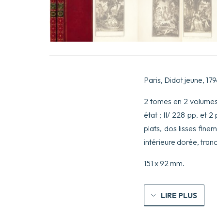
Paris, Didot jeune, 17
2 tomes en 2 volumes i
état ; II/ 228 pp. et 
plats, dos lisses fin
intérieure dorée, tra
151 x 92 mm.
LIRE PLUS