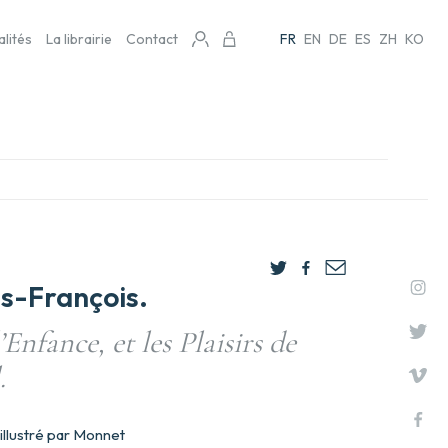
alités
La librairie
Contact
FR
EN
DE
ES
ZH
KO
s-François.
Enfance, et les Plaisirs de
.
illustré par Monnet