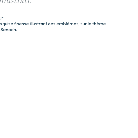
llustrati.
ur
xquise finesse illustrant des emblèmes, sur le thème
t-Senoch.