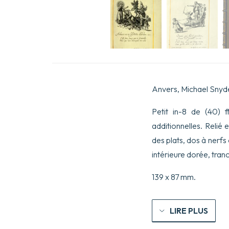
Anvers, Michael Snyde
Petit in-8 de (40) 
additionnelles. Relié 
des plats, dos à nerfs
intérieure dorée, tran
139 x 87 mm.
LIRE PLUS