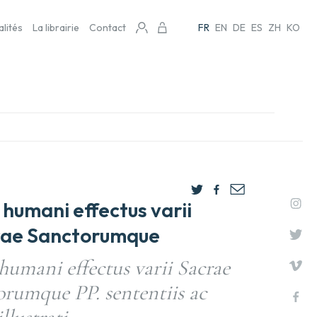
alités
La librairie
Contact
FR
EN
DE
ES
ZH
KO
 humani effectus varii
rae Sanctorumque
humani effectus varii Sacrae
orumque PP. sententiis ac