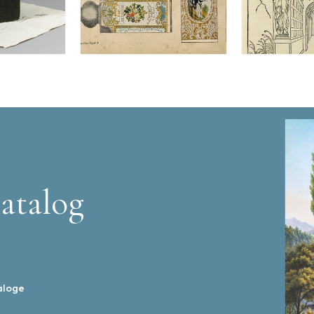
atalog
aloge