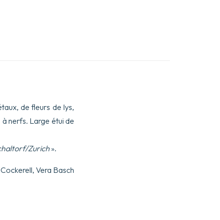
taux, de fleurs de lys,
s à nerfs. Large étui de
chaltorf/Zurich
».
 Cockerell, Vera Basch