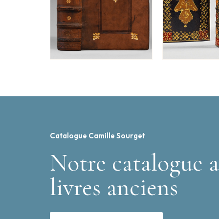
Catalogue Camille Sourget
Notre catalogue a
livres anciens