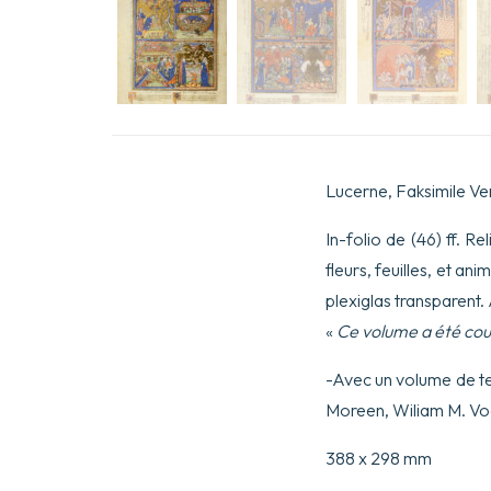
Lucerne, Faksimile Ve
In-folio de (46) ff. R
fleurs, feuilles, et an
plexiglas transparent.
«
Ce volume a été cous
-Avec un volume de te
Moreen, Wiliam M. Voe
388 x 298 mm