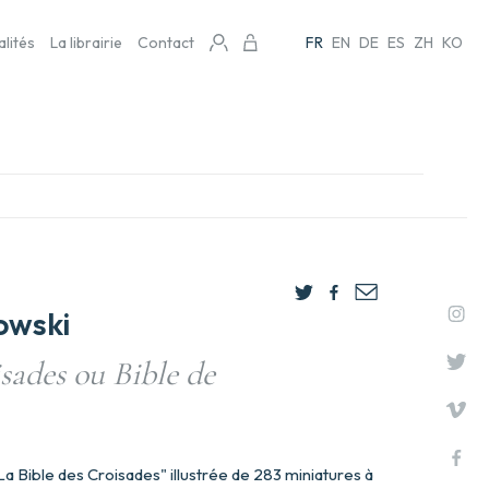
alités
La librairie
Contact
FR
EN
DE
ES
ZH
KO
owski
sades ou Bible de
 Bible des Croisades" illustrée de 283 miniatures à