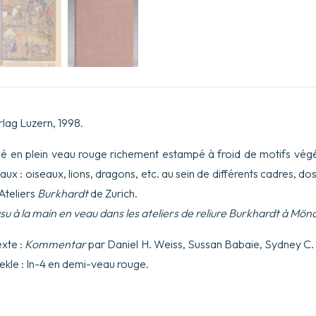
rlag Luzern, 1998.
elié en plein veau rouge richement estampé à froid de motifs végé
imaux : oiseaux, lions, dragons, etc. au sein de différents cadres, do
 Ateliers
Burkhardt
de Zurich.
u à la main en veau dans les ateliers de reliure Burkhardt à Mön
xte :
Kommentar
par Daniel H. Weiss, Sussan Babaie, Sydney C.
kle : In-4 en demi-veau rouge.