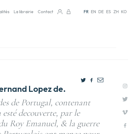
alités
La librairie
Contact
FR
EN
DE
ES
ZH
KO
rnand Lopez de.
des de Portugal, contenant
esté decouverte, par le
 Roy Emanuel, & la guerre
s Portugalois ont menee pour