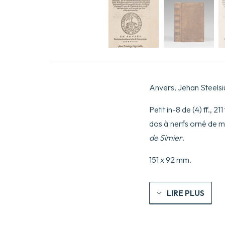
Anvers, Jehan Steelsi
Petit in-8 de (4) ff., 
dos à nerfs orné de mê
de Simier
.
151 x 92 mm.
LIRE PLUS