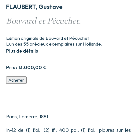
FLAUBERT, Gustave
Bouvard et Pécuchet.
Edition originale de Bouvard et Pécuchet.
L’un des 55 précieux exemplaires sur Hollande.
Plus de détails
Prix :
13.000,00
€
quantité
Acheter
de
Bouvard
et
Pécuchet.
Paris, Lemerre, 1881.
In-12 de (1) f.bl., (2) ff., 400 pp., (1) f.bl., piqures sur les